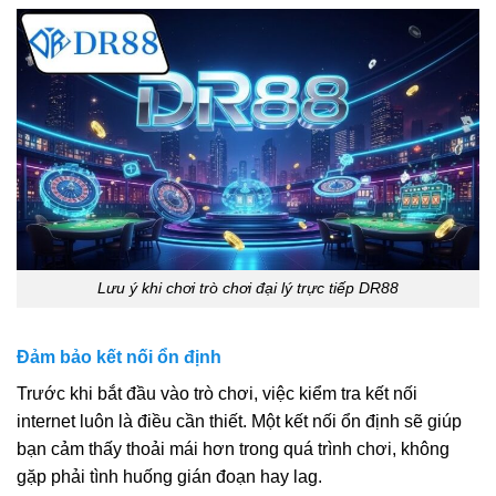
Lưu ý khi chơi trò chơi đại lý trực tiếp DR88
Đảm bảo kết nối ổn định
Trước khi bắt đầu vào trò chơi, việc kiểm tra kết nối
internet luôn là điều cần thiết. Một kết nối ổn định sẽ giúp
bạn cảm thấy thoải mái hơn trong quá trình chơi, không
gặp phải tình huống gián đoạn hay lag.