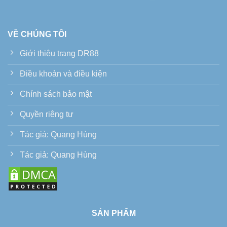
VỀ CHÚNG TÔI
Giới thiệu trang DR88
Điều khoản và điều kiện
Chính sách bảo mật
Quyền riêng tư
Tác giả: Quang Hùng
Tác giả: Quang Hùng
SẢN PHẨM