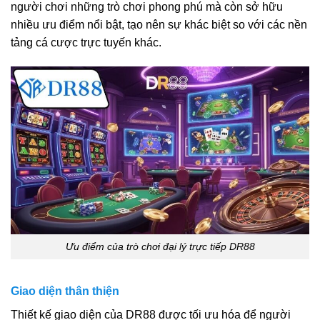
người chơi những trò chơi phong phú mà còn sở hữu
nhiều ưu điểm nổi bật, tạo nên sự khác biệt so với các nền
tảng cá cược trực tuyến khác.
Ưu điểm của trò chơi đại lý trực tiếp DR88
Giao diện thân thiện
Thiết kế giao diện của DR88 được tối ưu hóa để người