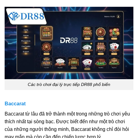
Các trò chơi đại lý trực tiếp DR88 phổ biến
Baccarat
Baccarat từ lâu đã trở thành một trong những trò chơi yêu
thích nhất tại sòng bạc. Được biết đến như một trò chơi
của những người thông minh, Baccarat không chỉ đòi hỏi
may mắn mà còn cần đến chiến lược hợp lý.