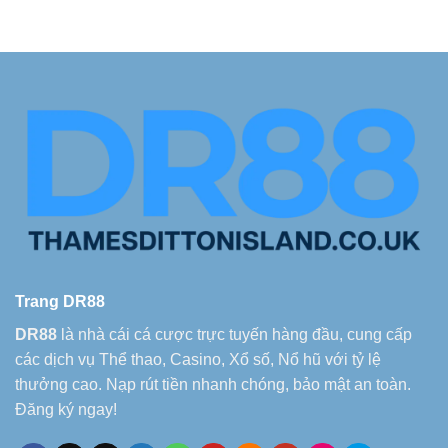
nhất
cá
luận
DR88
rồng
ở
chất
DR88
Casino
lượng
–
Trực
cao
Tăng
Tuyến
khả
DR88
năng
–
chiến
Thỏa
thắng
Sức
Đam
Mê
Cá
Cược
Thú
Vị
Trang DR88
DR88
là nhà cái cá cược trực tuyến hàng đầu, cung cấp
các dịch vụ Thể thao, Casino, Xổ số, Nổ hũ với tỷ lệ
thưởng cao. Nạp rút tiền nhanh chóng, bảo mật an toàn.
Đăng ký ngay!