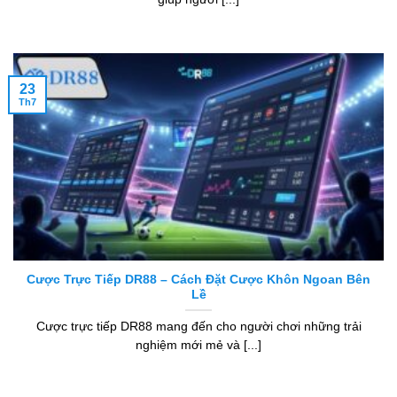
23
Th7
Cược Trực Tiếp DR88 – Cách Đặt Cược Khôn Ngoan Bên
Lề
Cược trực tiếp DR88 mang đến cho người chơi những trải
nghiệm mới mẻ và [...]