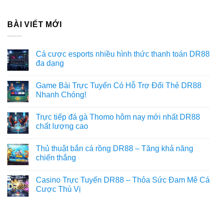
BÀI VIẾT MỚI
Cá cược esports nhiều hình thức thanh toán DR88
đa dạng
Không
có
Game Bài Trực Tuyến Có Hỗ Trợ Đổi Thẻ DR88
bình
luận
Nhanh Chóng!
ở
Cá
Không
cược
có
Trực tiếp đá gà Thomo hôm nay mới nhất DR88
esports
bình
nhiều
luận
chất lượng cao
hình
ở
thức
Game
Không
thanh
Bài
có
Thủ thuật bắn cá rồng DR88 – Tăng khả năng
toán
Trực
bình
DR88
Tuyến
luận
chiến thắng
đa
Có
ở
dạng
Hỗ
Trực
Không
Trợ
tiếp
có
Casino Trực Tuyến DR88 – Thỏa Sức Đam Mê Cá
Đổi
đá
bình
Thẻ
gà
luận
Cược Thú Vị
DR88
Thomo
ở
Nhanh
hôm
Thủ
Không
Chóng!
nay
thuật
có
mới
bắn
bình