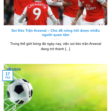
Soi Kèo Trận Arsenal – Chủ đề nóng hổi được nhiều
người quan tâm
Trong thế giới bóng đá ngày nay, việc soi kèo trận Arsenal
đang trở thành [...]
17
Th3