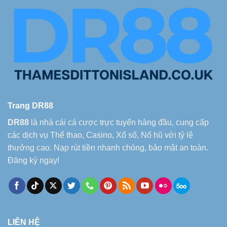
thắng
Sức
Đam
Mê
Cá
Cược
Thú
Vị
Trang DR88
DR88
là nhà cái cá cược trực tuyến hàng đầu, cung cấp
các dịch vụ Thể thao, Casino, Xổ số, Nổ hũ với tỷ lệ
thưởng cao. Nạp rút tiền nhanh chóng, bảo mật an toàn.
Đăng ký ngay!
LIÊN HỆ