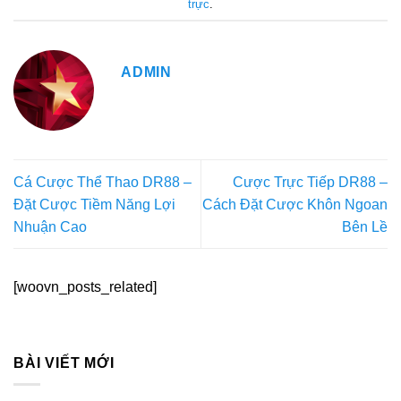
trực
.
ADMIN
Cá Cược Thể Thao DR88 –
Cược Trực Tiếp DR88 –
Đặt Cược Tiềm Năng Lợi
Cách Đặt Cược Khôn Ngoan
Nhuận Cao
Bên Lề
[woovn_posts_related]
BÀI VIẾT MỚI