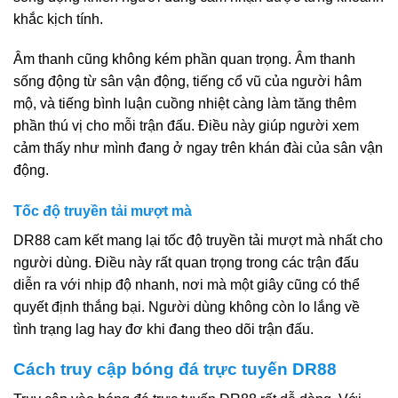
khắc kịch tính.
Âm thanh cũng không kém phần quan trọng. Âm thanh
sống động từ sân vận động, tiếng cổ vũ của người hâm
mộ, và tiếng bình luận cuồng nhiệt càng làm tăng thêm
phần thú vị cho mỗi trận đấu. Điều này giúp người xem
cảm thấy như mình đang ở ngay trên khán đài của sân vận
động.
Tốc độ truyền tải mượt mà
DR88 cam kết mang lại tốc độ truyền tải mượt mà nhất cho
người dùng. Điều này rất quan trọng trong các trận đấu
diễn ra với nhịp độ nhanh, nơi mà một giây cũng có thể
quyết định thắng bại. Người dùng không còn lo lắng về
tình trạng lag hay đơ khi đang theo dõi trận đấu.
Cách truy cập bóng đá trực tuyến DR88