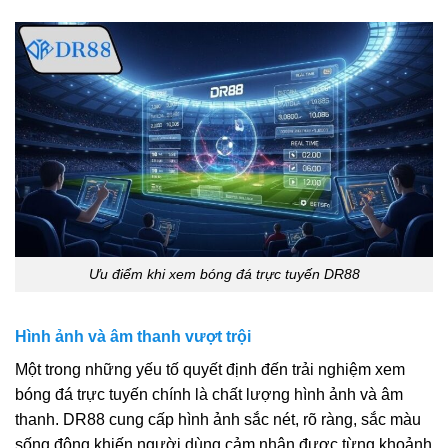
Ưu điểm khi xem bóng đá trực tuyến DR88
Hình ảnh và âm thanh vượt trội
Một trong những yếu tố quyết định đến trải nghiệm xem
bóng đá trực tuyến chính là chất lượng hình ảnh và âm
thanh. DR88 cung cấp hình ảnh sắc nét, rõ ràng, sắc màu
sống động khiến người dùng cảm nhận được từng khoảnh