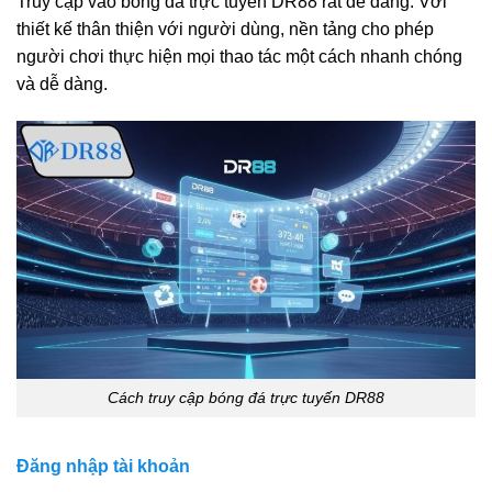
Truy cập vào bóng đá trực tuyến DR88 rất dễ dàng. Với
thiết kế thân thiện với người dùng, nền tảng cho phép
người chơi thực hiện mọi thao tác một cách nhanh chóng
và dễ dàng.
Cách truy cập bóng đá trực tuyến DR88
Đăng nhập tài khoản