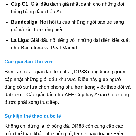
Cúp C1
: Giải đấu danh giá nhất dành cho những đội
bóng hàng đầu châu Âu.
Bundesliga
: Nơi hội tụ của những ngôi sao trẻ sáng
giá và lối chơi cống hiến.
La Liga
: Giải đấu nổi tiếng với những đại diện kiệt xuất
như Barcelona và Real Madrid.
Các giải đấu khu vực
Bên cạnh các giải đấu lớn nhất, DR88 cũng không quên
cập nhật những giải đấu khu vực. Điều này giúp người
dùng có sự lựa chọn phong phú hơn trong việc theo dõi và
đặt cược. Các giải đấu như AFF Cup hay Asian Cup cũng
được phát sóng trực tiếp.
Sự kiện thể thao quốc tế
Không chỉ dừng lại ở bóng đá, DR88 còn cung cấp các
môn thể thao khác như bóng rổ, tennis hay đua xe. Điều