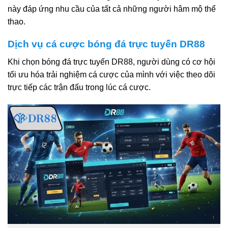
này đáp ứng nhu cầu của tất cả những người hâm mộ thể
thao.
Dịch vụ cá cược bóng đá trực tuyến DR88
Khi chọn bóng đá trực tuyến DR88, người dùng có cơ hội
tối ưu hóa trải nghiệm cá cược của mình với việc theo dõi
trực tiếp các trận đấu trong lúc cá cược.