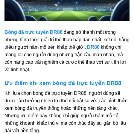
Bóng đá trực tuyến DR88
đang trở thành một trong
những hình thức giải trí thể thao hấp dẫn nhất, kết nối hàng
triệu người hâm mộ trên khắp thế giới.
DR88
không chỉ
mang lại cho người dùng những trận cầu mãn nhãn, mà
còn nâng cao trải nghiệm cá cược thể thao với sự tiện lợi
và linh hoạt.
Ưu điểm khi xem bóng đá trực tuyến DR88
Khi lựa chọn bóng đá trực tuyến DR88, người dùng sẽ
được tận hưởng nhiều lợi thế nổi bật so với các hình thức
xem bóng đá truyền thống hoặc những nền tảng khác.
Những ưu điểm này không chỉ giúp người hâm mộ có
những khoảnh khắc thú vị mà còn thúc đẩy sự gắn bó lâu
dài với nền tảng.