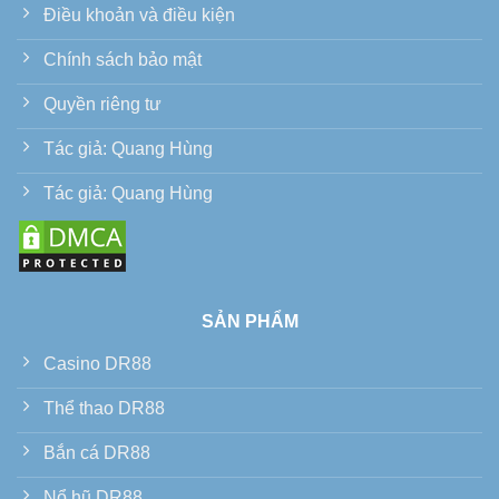
Điều khoản và điều kiện
Chính sách bảo mật
Quyền riêng tư
Tác giả: Quang Hùng
Tác giả: Quang Hùng
SẢN PHẨM
Casino DR88
Thể thao DR88
Bắn cá DR88
Nổ hũ DR88