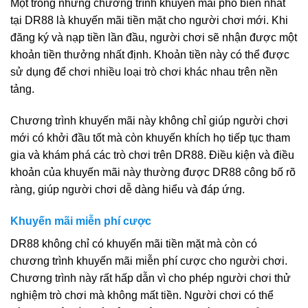
Một trong những chương trình khuyến mãi phổ biến nhất
tại DR88 là khuyến mãi tiền mặt cho người chơi mới. Khi
đăng ký và nạp tiền lần đầu, người chơi sẽ nhận được một
khoản tiền thưởng nhất định. Khoản tiền này có thể được
sử dụng để chơi nhiều loại trò chơi khác nhau trên nền
tảng.
Chương trình khuyến mãi này không chỉ giúp người chơi
mới có khởi đầu tốt mà còn khuyến khích họ tiếp tục tham
gia và khám phá các trò chơi trên DR88. Điều kiện và điều
khoản của khuyến mãi này thường được DR88 công bố rõ
ràng, giúp người chơi dễ dàng hiểu và đáp ứng.
Khuyến mãi miễn phí cược
DR88 không chỉ có khuyến mãi tiền mặt mà còn có
chương trình khuyến mãi miễn phí cược cho người chơi.
Chương trình này rất hấp dẫn vì cho phép người chơi thử
nghiệm trò chơi mà không mất tiền. Người chơi có thể