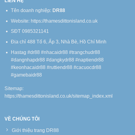
LIÊN HỆ
Tên doanh nghiệp:
DR88
Website:
https://thamesdittonisland.co.uk
SĐT 0985321141
Địa chỉ 488 Tổ 6, Ấp 3, Nhà Bè, Hồ Chí Minh
Hastag #dr88 #nhacaidr88 #trangchudr88
#dangnhapdr88 #dangkydr88 #naptiendr88
#keonhacaidr88 #ruttiendr88 #cacuocdr88
#gamebaidr88
Sitemap:
https://thamesdittonisland.co.uk/sitemap_index.xml
VỀ CHÚNG TÔI
Giới thiệu trang DR88