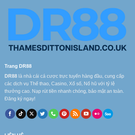
chiến
Thỏa
thắng
Sức
Đam
Mê
Cá
Cược
Thú
Vị
Trang DR88
DR88
là nhà cái cá cược trực tuyến hàng đầu, cung cấp
các dịch vụ Thể thao, Casino, Xổ số, Nổ hũ với tỷ lệ
thưởng cao. Nạp rút tiền nhanh chóng, bảo mật an toàn.
Đăng ký ngay!