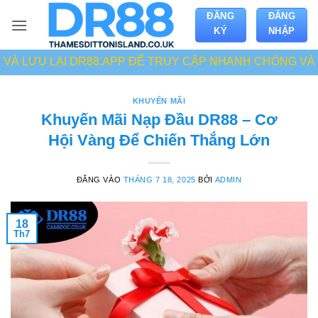
Bỏ
ĐĂNG
ĐĂNG
qua
KÝ
NHẬP
nội
À LƯU LẠI DR88.APP ĐỂ TRUY CẬP NHANH CHÓNG VÀ DỄ
dung
KHUYẾN MÃI
Khuyến Mãi Nạp Đầu DR88 – Cơ
Hội Vàng Để Chiến Thắng Lớn
ĐĂNG VÀO
THÁNG 7 18, 2025
BỞI
ADMIN
18
Th7