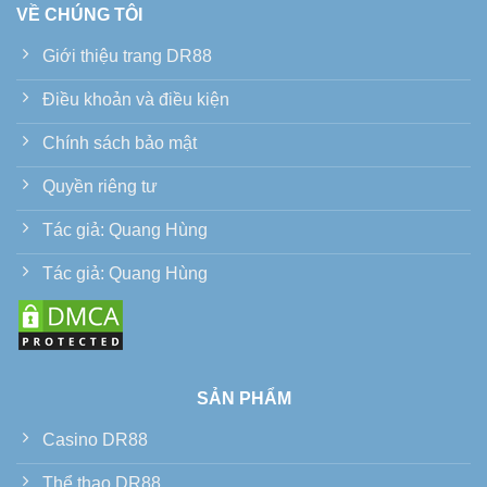
VỀ CHÚNG TÔI
Giới thiệu trang DR88
Điều khoản và điều kiện
Chính sách bảo mật
Quyền riêng tư
Tác giả: Quang Hùng
Tác giả: Quang Hùng
SẢN PHẨM
Casino DR88
Thể thao DR88