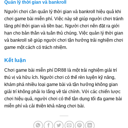
Quản lý thời gian và bankroll
Người chơi cần quản lý thời gian và bankroll hiệu quả khi
chơi game bài miễn phí. Việc này sẽ giúp người chơi tránh
lãng phí thời gian và tiền bạc. Người chơi nên đặt ra giới
hạn cho bản thân và tuân thủ chúng. Việc quản lý thời gian
và bankroll sẽ giúp người chơi tận hưởng trải nghiệm chơi
game một cách có trách nhiệm.
Kết luận
Chơi game bài miễn phí DR88 là một trải nghiệm giải trí
thú vị và hữu ích. Người chơi có thể rèn luyện kỹ năng,
khám phá nhiều loại game bài và tận hưởng không gian
giải trí không phải lo lắng về tài chính. Với các chiến lược
chơi hiệu quả, người chơi có thể tận dụng tối đa game bài
miễn phí và cải thiện khả năng chơi bài.