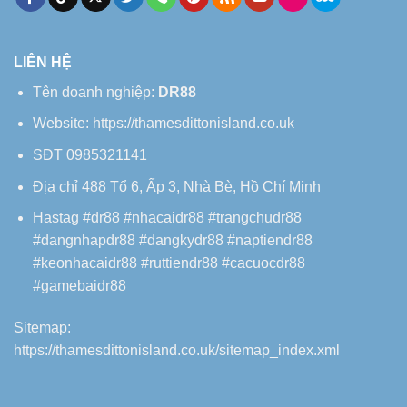
LIÊN HỆ
Tên doanh nghiệp:
DR88
Website:
https://thamesdittonisland.co.uk
SĐT 0985321141
Địa chỉ 488 Tổ 6, Ấp 3, Nhà Bè, Hồ Chí Minh
Hastag #dr88 #nhacaidr88 #trangchudr88
#dangnhapdr88 #dangkydr88 #naptiendr88
#keonhacaidr88 #ruttiendr88 #cacuocdr88
#gamebaidr88
Sitemap:
https://thamesdittonisland.co.uk/sitemap_index.xml