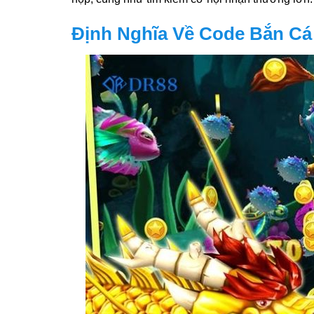
Định Nghĩa Về Code Bắn Cá