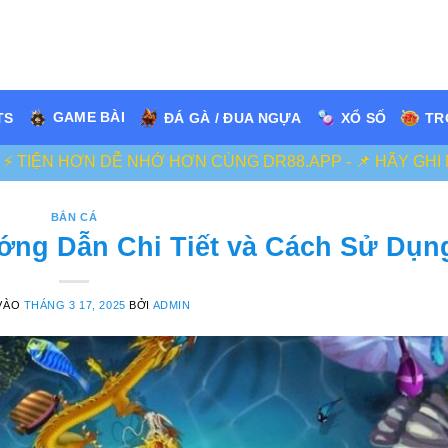
GAME BÀI
TS
ĐÁ GÀ / ĐUA NGỰA
XỔ SỐ
TR
DỄ NHỚ HƠN CÙNG DR88.APP - 📌 HÃY GHI NHỚ VÀ LƯU
BẮN CÁ
ớng Dẫn Chi Tiết và Cách Sử Dụn
VÀO
THÁNG 3 17, 2025
BỞI
ADMIN