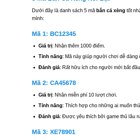
Dưới đây là danh sách 5 mã
bắn cá xèng
tốt nh
mình:
Mã 1: BC12345
Giá trị
: Nhận thêm 1000 điểm.
Tính năng
: Mã này giúp người chơi dễ dàng 
Đánh giá
: Rất hữu ích cho người mới bắt đầu
Mã 2: CA45678
Giá trị
: Nhận miễn phí 10 lượt chơi.
Tính năng
: Thích hợp cho những ai muốn th
Đánh giá
: Được yêu thích bởi game thủ lâu 
Mã 3: XE78901