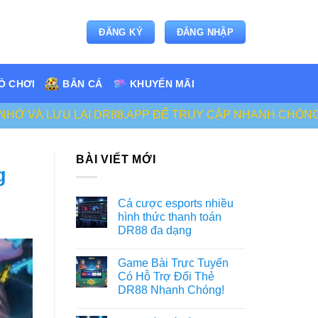
ĐĂNG KÝ
ĐĂNG NHẬP
Ò CHƠI
BẮN CÁ
KHUYẾN MÃI
 LẠI DR88.APP ĐỂ TRUY CẬP NHANH CHÓNG VÀ DỄ DÀNG
BÀI VIẾT MỚI
g
Cá cược esports nhiều
hình thức thanh toán
DR88 đa dạng
Không
có
Game Bài Trực Tuyến
bình
luận
Có Hỗ Trợ Đổi Thẻ
ở
DR88 Nhanh Chóng!
Cá
cược
Không
esports
có
nhiều