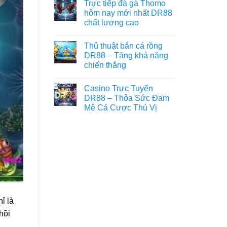
Trực tiếp đá gà Thomo
bình
hình
luận
hôm nay mới nhất DR88
thức
ở
thanh
chất lượng cao
Game
toán
Bài
DR88
Không
Trực
đa
có
Tuyến
Thủ thuật bắn cá rồng
dạng
bình
Có
luận
DR88 – Tăng khả năng
Hỗ
ở
Trợ
chiến thắng
Trực
Đổi
tiếp
Thẻ
Không
đá
DR88
có
gà
Casino Trực Tuyến
Nhanh
bình
Thomo
Chóng!
luận
DR88 – Thỏa Sức Đam
hôm
ở
nay
Mê Cá Cược Thú Vị
Thủ
mới
thuật
nhất
Không
bắn
DR88
có
cá
chất
bình
rồng
lượng
luận
DR88
ở
cao
–
Casino
Tăng
Trực
khả
Tuyến
năng
DR88
chiến
–
thắng
Thỏa
Sức
Đam
ỉ là
Mê
Cá
hồi
Cược
Thú